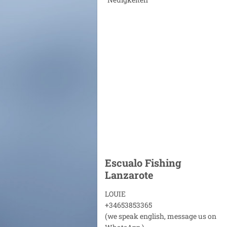
Escualo Fishing
Lanzarote
LOUIE
+34653853365
(we speak english, message us on